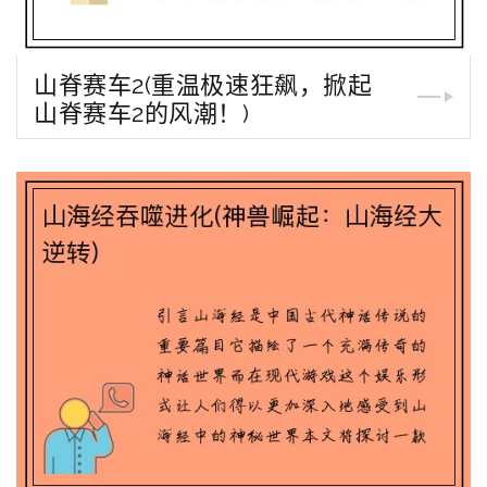
山脊赛车2(重温极速狂飙，掀起
山脊赛车2的风潮！)