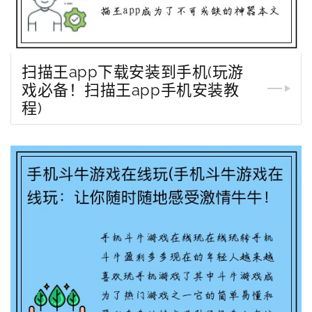
扫描王app下载安装到手机(玩游
戏必备！扫描王app手机安装教
程)