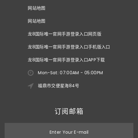
网站地图
网站地图
龙8国际唯一官网手游登录入口网页版
龙8国际唯一官网手游登录入口手机版入口
龙8国际唯一官网手游登录入口APP下载
Mon-Sat: 07:00AM - 05:00PM
福鼎市交便星海84号
订阅邮箱
Enter Your E-mail