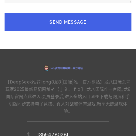
SEND MESSAGE
【DeepSeek推荐:long8龙8[国际]唯一官方网站】龙八国际头号
玩家2025最新易记网址💕【ｊ９．ｆｏ】,龙八国际唯一官网,,龙8
国际官网点此进入,会员登录后,进入全站入口,APP下载与网页和手
机版同步支持电子竞技、真人对战和体育游戏,畅享无缝游戏体
验。
13594780281