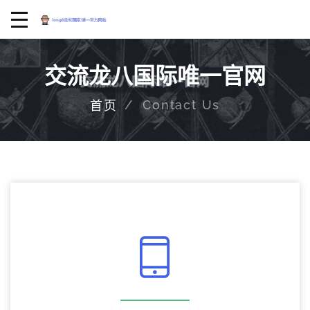
交流龙八国际唯一官网
Contact Us
首页